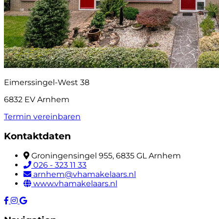
Eimerssingel-West 38
6832 EV Arnhem
Termin vereinbaren
Kontaktdaten
Groningensingel 955, 6835 GL Arnhem
026 - 323 11 33
arnhem@vhamakelaars.nl
www.vhamakelaars.nl