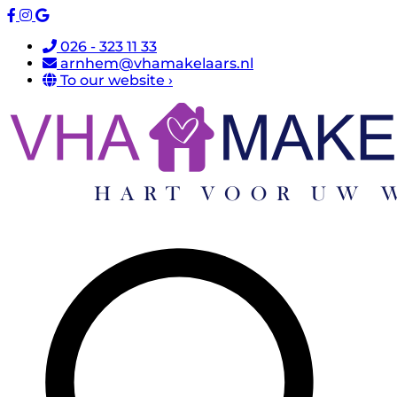
026 - 323 11 33
arnhem@vhamakelaars.nl
To our website ›